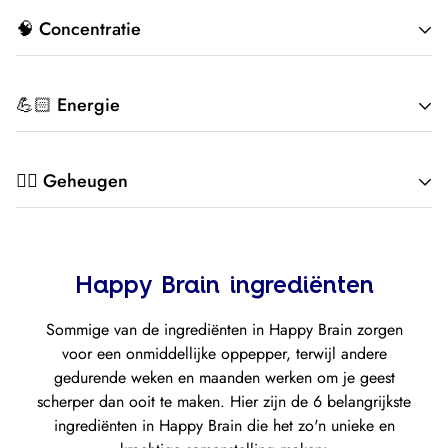
🧠 Concentratie
Happy Brain ondersteunt je concentratie en alertheid, zodat
💪🏻 Energie
je minder snel naar je smartphone grijpt als dit eigenlijk niet
de bedoeling was[tooltip1]
Happy Brain is speciaal samengesteld om je een natuurlijke
🙇‍♂️ Geheugen
energieboost te geven, ideaal voor een actieve start van je
dag[tooltip2]
Iedereen kent wel het frustrerende gevoel dat je een naam,
plaats of gebeurtenis niet meer kan herinneren. Met onze
Happy Brain ingrediënten
unieke formule proberen we ervoor te zorgen dat dit je niet
Sommige van de ingrediënten in Happy Brain zorgen
meer overkomt[tooltip1]
voor een onmiddellijke oppepper, terwijl andere
gedurende weken en maanden werken om je geest
scherper dan ooit te maken. Hier zijn de 6 belangrijkste
ingrediënten in Happy Brain die het zo'n unieke en