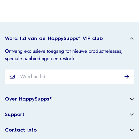
Word lid van de HappySupps® VIP club
Ontvang exclusieve toegang tot nieuwe productreleases,
speciale aanbiedingen en restocks.
Over HappySupps®
Over ons
Support
Contact
Verzending & Levering
Partner worden?
Contact info
Retour- en terugbetalingsbeleid